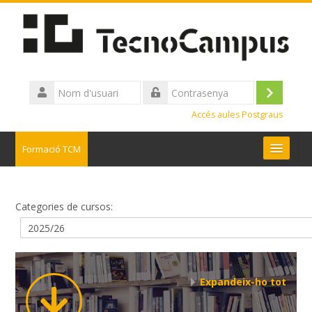
Ves
al
contingut
principal
Nom
d'usuari
Inicia
Contrasenya
Accés aules Postgraus
la
sessió
Formació TCM
Tots els cursos
Categories de cursos:
Altres aularis
Català ‎(ca)‎
Cerca
Expandeix-ho tot
cursos
Tramet