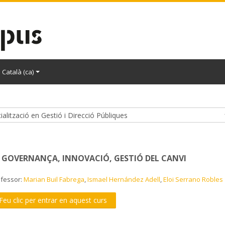
Català ‎(ca)‎
. GOVERNANÇA, INNOVACIÓ, GESTIÓ DEL CANVI
ofessor:
Marian Buil Fabrega
,
Ismael Hernández Adell
,
Eloi Serrano Robles
Feu clic per entrar en aquest curs