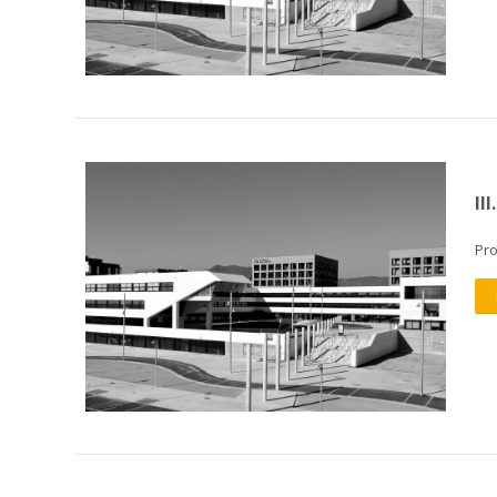
II
Pr