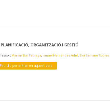
I. PLANIFICACIÓ, ORGANITZACIÓ I GESTIÓ
ofessor:
Marian Buil Fabrega
,
Ismael Hernández Adell
,
Eloi Serrano Robles
Feu clic per entrar en aquest curs