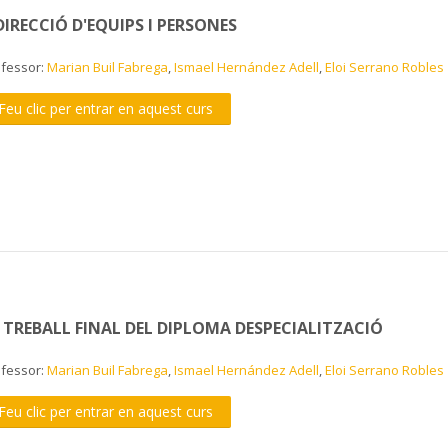
DIRECCIÓ D'EQUIPS I PERSONES
ofessor:
Marian Buil Fabrega
,
Ismael Hernández Adell
,
Eloi Serrano Robles
Feu clic per entrar en aquest curs
. TREBALL FINAL DEL DIPLOMA DESPECIALITZACIÓ
ofessor:
Marian Buil Fabrega
,
Ismael Hernández Adell
,
Eloi Serrano Robles
Feu clic per entrar en aquest curs