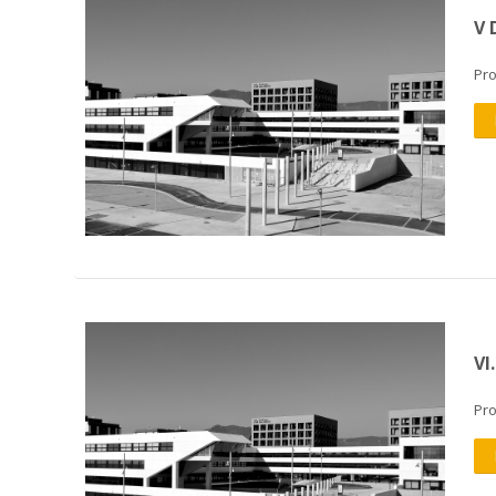
V 
Pr
VI
Pr