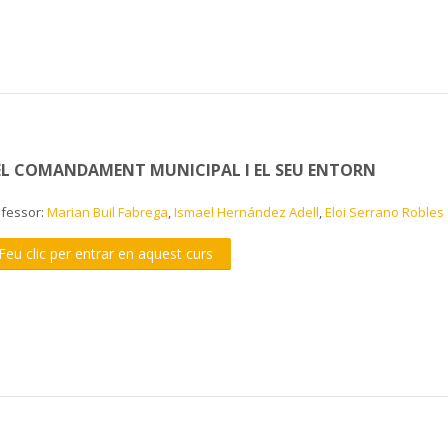
 EL COMANDAMENT MUNICIPAL I EL SEU ENTORN
ofessor:
Marian Buil Fabrega
,
Ismael Hernández Adell
,
Eloi Serrano Robles
Feu clic per entrar en aquest curs