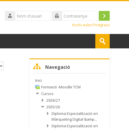
Nom
d'usuari
Inicia
Contrasenya
Accés aules Postgraus
la
Cerca
sessió
cursos
Tramet
Omet
Navegació
Navegació
Inici
Formació -Moodle TCM
Cursos
2026/27
2025/26
Diploma Especialització en
Màrqueting Digital &amp...
Diploma Especialització en